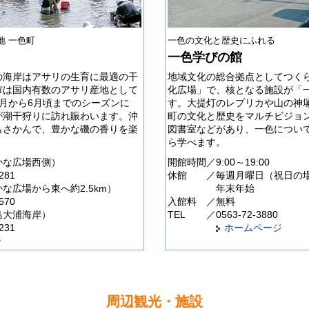
地 一色町
一色の文化と歴史にふれる
一色学びの館
の海岸はアサリの生育に最適の干
地域文化の総合拠点としてつく
市は国内有数のアサリ産地として
化広場」で、核となる施設が「
月から6月頃までのシーズンに
す。大提灯のレプリカや山の神
が潮干狩りに訪れ賑わいます。沖
町の文化と歴史をマルチビジョ
もさかんで、豊かな磯の香りを楽
図書室などがあり、一色につい
ら学べます。
かな広場西側）
開館時間
／
9:00～19:00
281
休館
／
毎週月曜日（祝日の
な広場から東へ約2.5km）
年末年始
570
入館料
／
無料
島大浦海岸）
TEL
／
0563-72-3880
231
ホームページ
ジ
周辺観光・施設