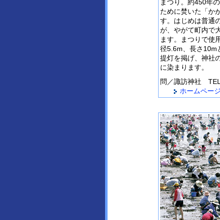
まつり。約450年
ために焚いた「か
す。はじめは普通
が、やがて町内で
ます。まつりで使
径5.6m、長さ10
提灯を掲げ、神社
に染まります。
問／
諏訪神社
TEL
ホームペー