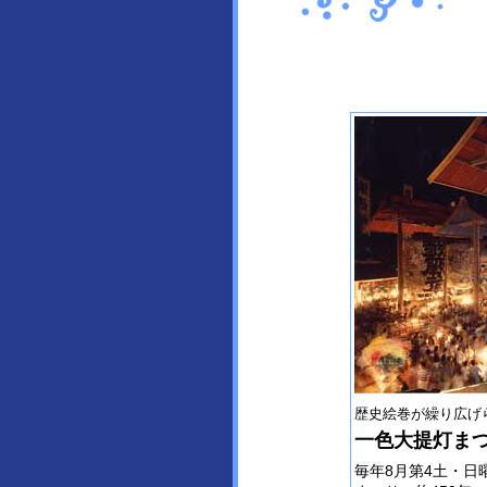
歴史絵巻が繰り広げ
一色大提灯ま
毎年8月第4土・日