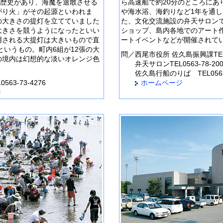
の歴史があり、海魔を退散させる
ら高速船で約20分のところにあ
がり火」がその起源といわれま
や海水浴、海釣りなど1年を通
の大きさの提灯を立てていました
た、文化交流施設の弁天サロン
大きさを競うようになったといい
ショップ、島内各地でのアート
用される大提灯は大きいもので直
ートイベントなどが開催されて
mというもの。町内6組が12張の大
問／
西尾市役所 佐久島振興課
TE
の境内は幻想的な淡いオレンジ色
弁天サロン
TEL0563-78-20
佐久島行船のりば
TEL056
0563-73-4276
ホームページ
ジ