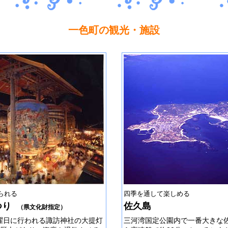
一色町の観光・施設
られる
四季を通して楽しめる
つり
佐久島
（県文化財指定）
曜日に行われる諏訪神社の大提灯
三河湾国定公園内で一番大きな