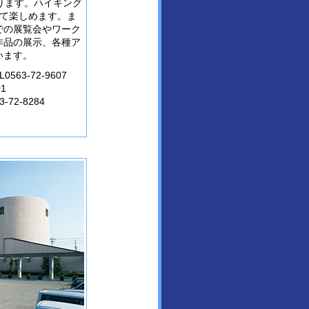
ります。ハイキング
して楽しめます。ま
での展覧会やワーク
作品の展示、各種ア
います。
L0563-72-9607
01
3-72-8284