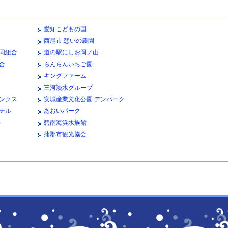
愛知こどもの国
西尾市 憩いの農園
同組合
道の駅にしお岡ノ山
合
らんらんいちご園
キングファーム
三河淡水グループ
ンクス
安城産業文化公園 デンパーク
テル
あおいパーク
亭
碧南海浜水族館
蒲郡市観光協会