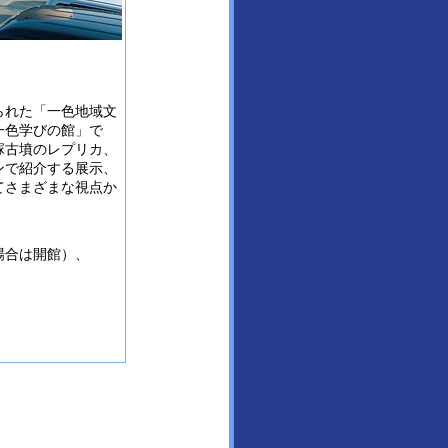
られた「一色地域文
一色学びの館」で
塚古墳のレプリカ、
ンで紹介する展示、
てさまざまな視点か
場合は開館）、