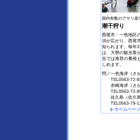
国内有数のアサリ産
潮干狩り
西尾市・一色地区
潟が広がり、西尾
知られます。毎年3
は、大勢の観光客
合では海苔の養殖
しめます。
問／
一色海岸（さ
TEL0563-72-8
衣崎海岸（さか
TEL0563-72-8
佐久島（佐久
TEL0563-79-1
ホームペー